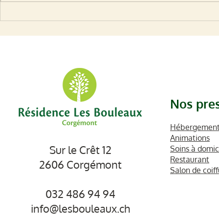
Marché de Noël - 13
Tour de Ro
décembre 2025
Prologue
Nos pres
Hébergements
Animations
Sur le Crêt 12
Soins à domic
Restaurant
2606 Corgémont
Salon de coif
032 486 94 94
info@lesbouleaux.ch